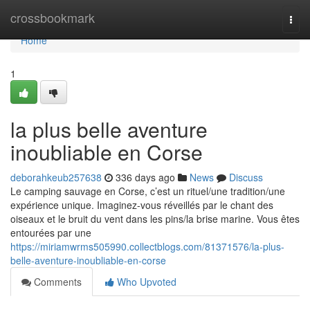
Home
crossbookmark
Togg
navi
Home
1
la plus belle aventure
inoubliable en Corse
deborahkeub257638
336 days ago
News
Discuss
Le camping sauvage en Corse, c’est un rituel/une tradition/une
expérience unique. Imaginez-vous réveillés par le chant des
oiseaux et le bruit du vent dans les pins/la brise marine. Vous êtes
entourées par une
https://miriamwrms505990.collectblogs.com/81371576/la-plus-
belle-aventure-inoubliable-en-corse
Comments
Who Upvoted