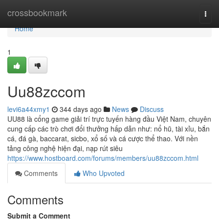
Home
crossbookmark
Togg
navi
Home
1
Uu88zccom
levi6a44xmy1
344 days ago
News
Discuss
UU88 là cổng game giải trí trực tuyến hàng đầu Việt Nam, chuyên
cung cấp các trò chơi đổi thưởng hấp dẫn như: nổ hũ, tài xỉu, bắn
cá, đá gà, baccarat, sicbo, xổ số và cá cược thể thao. Với nền
tảng công nghệ hiện đại, nạp rút siêu
https://www.hostboard.com/forums/members/uu88zccom.html
Comments
Who Upvoted
Comments
Submit a Comment