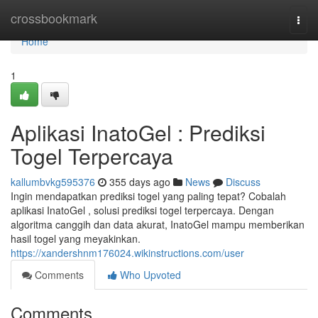
Home
crossbookmark
Togg
navi
Home
1
Aplikasi InatoGel : Prediksi
Togel Terpercaya
kallumbvkg595376
355 days ago
News
Discuss
Ingin mendapatkan prediksi togel yang paling tepat? Cobalah
aplikasi InatoGel , solusi prediksi togel terpercaya. Dengan
algoritma canggih dan data akurat, InatoGel mampu memberikan
hasil togel yang meyakinkan.
https://xandershnm176024.wikinstructions.com/user
Comments
Who Upvoted
Comments