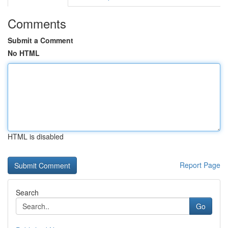
Comments
Submit a Comment
No HTML
HTML is disabled
Report Page
Search
Go