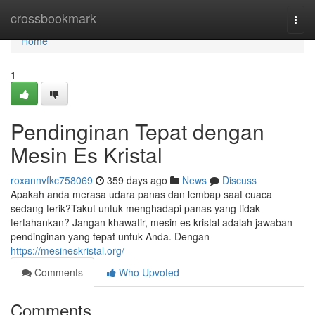
Home
crossbookmark
Togg
navi
Home
1
Pendinginan Tepat dengan
Mesin Es Kristal
roxannvfkc758069
359 days ago
News
Discuss
Apakah anda merasa udara panas dan lembap saat cuaca
sedang terik?Takut untuk menghadapi panas yang tidak
tertahankan? Jangan khawatir, mesin es kristal adalah jawaban
pendinginan yang tepat untuk Anda. Dengan
https://mesineskristal.org/
Comments
Who Upvoted
Comments