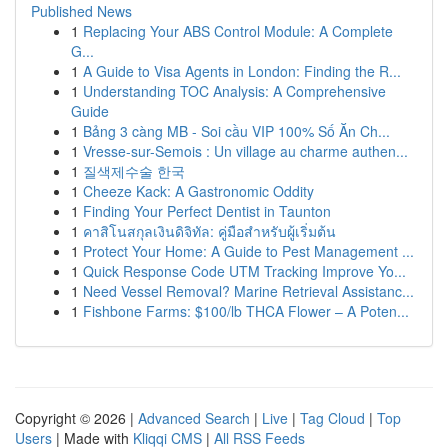
Published News
1
Replacing Your ABS Control Module: A Complete
G...
1
A Guide to Visa Agents in London: Finding the R...
1
Understanding TOC Analysis: A Comprehensive
Guide
1
Bảng 3 càng MB - Soi cầu VIP 100% Số Ăn Ch...
1
Vresse-sur-Semois : Un village au charme authen...
1
질색제수술 한국
1
Cheeze Kack: A Gastronomic Oddity
1
Finding Your Perfect Dentist in Taunton
1
คาสิโนสกุลเงินดิจิทัล: คู่มือสำหรับผู้เริ่มต้น
1
Protect Your Home: A Guide to Pest Management ...
1
Quick Response Code UTM Tracking Improve Yo...
1
Need Vessel Removal? Marine Retrieval Assistanc...
1
Fishbone Farms: $100/lb THCA Flower – A Poten...
Copyright © 2026 |
Advanced Search
|
Live
|
Tag Cloud
|
Top
Users
| Made with
Kliqqi CMS
|
All RSS Feeds