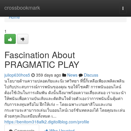
Home
crossbookmark
Togg
navi
Home
1
Fascination About
PRAGMATIC PLAY
juliop630hos5
359 days ago
News
Discuss
นโยบายด้านความปลอดภัยและนิเวศวิทยา ที่นี้ก็เหลือเพียงเพลิดเพลิน
ไปกับประสบการณ์การพนันของคุณ ขอให้โชคดี! การพนันออนไลน์
ต้องใช้เงินในการเดิมพัน ดังนั้นจึงมาพร้อมความเสี่ยงเสมอ เราแนะนำ
ให้พนันเพื่อความบันเทิงและตัดสินใจด้วยตัวเองว่าการพนันนั้นคุ้มค่า
กับการลงทุนหรือไม่ ฝึกให้เก่ง – โดยเฉพาะเกมคาสิโนและเกม
กระดานจะสามารถเล่นเว็บออนไลน์เวอร์ชันทดลองได้ โดยคุณจะเล่น
ด้วยสกุลเงินเสมือนทั้งหมด เ...
https://benitom318afk2.digitollblog.com/profile
Comments
Who Upvoted