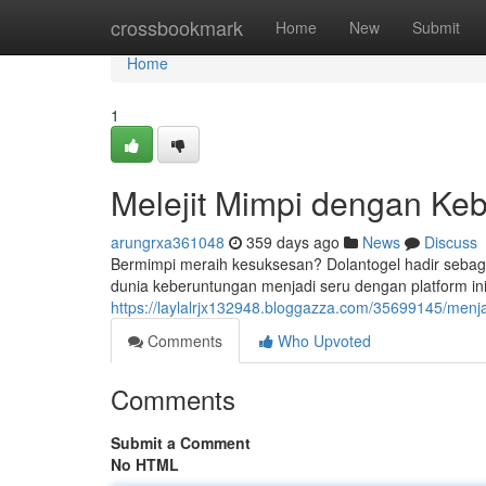
Home
crossbookmark
Home
New
Submit
Home
1
Melejit Mimpi dengan Ke
arungrxa361048
359 days ago
News
Discuss
Bermimpi meraih kesuksesan? Dolantogel hadir seba
dunia keberuntungan menjadi seru dengan platform in
https://laylalrjx132948.bloggazza.com/35699145/me
Comments
Who Upvoted
Comments
Submit a Comment
No HTML