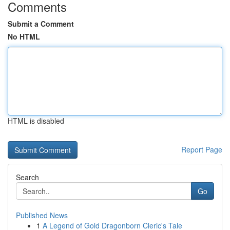
Comments
Submit a Comment
No HTML
HTML is disabled
Report Page
Search
Go
Published News
1
A Legend of Gold Dragonborn Cleric's Tale