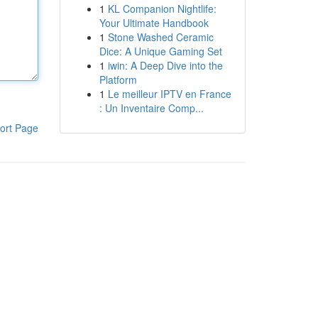
1
KL Companion Nightlife:
Your Ultimate Handbook
1
Stone Washed Ceramic
Dice: A Unique Gaming Set
1
iwin: A Deep Dive into the
Platform
1
Le meilleur IPTV en France
: Un Inventaire Comp...
ort Page