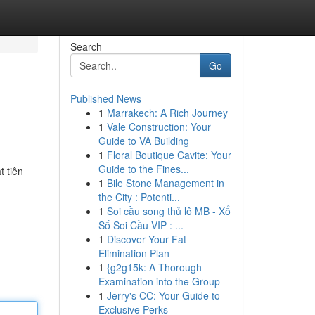
Search
Go
Published News
1
Marrakech: A Rich Journey
1
Vale Construction: Your
Guide to VA Building
1
Floral Boutique Cavite: Your
Guide to the Fines...
t tiên
1
Bile Stone Management in
the City : Potenti...
1
Soi cầu song thủ lô MB - Xổ
Số Soi Cầu VIP : ...
1
Discover Your Fat
Elimination Plan
1
{g2g15k: A Thorough
Examination into the Group
1
Jerry's CC: Your Guide to
Exclusive Perks