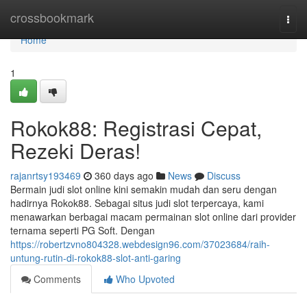
Home
crossbookmark
Togg
navi
Home
1
Rokok88: Registrasi Cepat,
Rezeki Deras!
rajanrtsy193469
360 days ago
News
Discuss
Bermain judi slot online kini semakin mudah dan seru dengan
hadirnya Rokok88. Sebagai situs judi slot terpercaya, kami
menawarkan berbagai macam permainan slot online dari provider
ternama seperti PG Soft. Dengan
https://robertzvno804328.webdesign96.com/37023684/raih-
untung-rutin-di-rokok88-slot-anti-garing
Comments
Who Upvoted