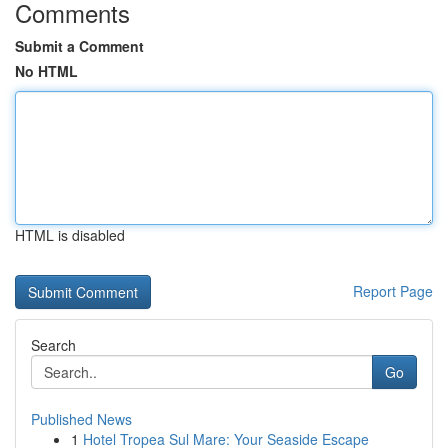
Comments
Submit a Comment
No HTML
HTML is disabled
Report Page
Search
Go
Published News
1
Hotel Tropea Sul Mare: Your Seaside Escape