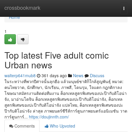
Home
crossbookmark
Togg
navi
Home
1
Top latest Five adult comic
Urban news
walterp641mub8
361 days ago
News
Discuss
ในระหว่างที่พวกปีศาจนั้นลุกฮือ แล้วมนุษย์ชาติก็ใกล้สูญพันธุ์ หมวด:
คนไทยวาด, นักศึกษา, นักเรียน, ภาพสี, โดนรุม, ใจแตก กฎกติกาลง
โฆษณาสมัครงานติดต่อทีมงาน ค็อกเทลสูตรพิเศษของปะป๊ากับดิโอน่า
จัง, มาอ่านโดจิน ค็อกเทลสูตรพิเศษของปะป๊ากับดิโอน่าจัง, ค็อกเทล
สูตรพิเศษของปะป๊ากับดิโอน่าจัง แปลไทย, ค็อกเทลสูตรพิเศษของปะ
ป๊ากับดิโอน่าจัง ล่าสุด ภาพยนตร์ซีรีส์การ์ตูนภาพยนตร์แอนิเมชัน วาด
การ์ตูนการ์...
https://doujinnth.com/
Comments
Who Upvoted