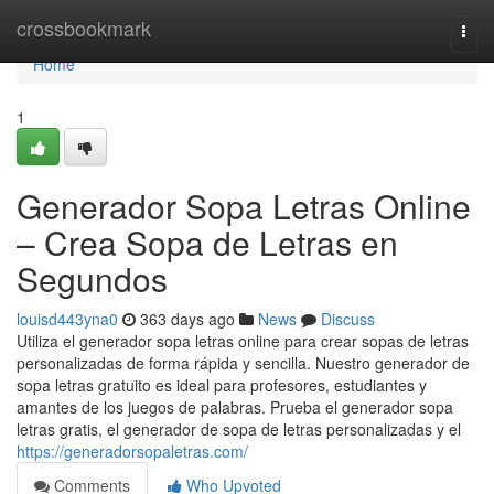
Home
crossbookmark
Togg
navi
Home
1
Generador Sopa Letras Online
– Crea Sopa de Letras en
Segundos
louisd443yna0
363 days ago
News
Discuss
Utiliza el generador sopa letras online para crear sopas de letras
personalizadas de forma rápida y sencilla. Nuestro generador de
sopa letras gratuito es ideal para profesores, estudiantes y
amantes de los juegos de palabras. Prueba el generador sopa
letras gratis, el generador de sopa de letras personalizadas y el
https://generadorsopaletras.com/
Comments
Who Upvoted