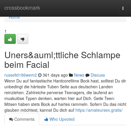
Home
crossbookmark
Togg
navi
Home
1
Uners&auml;ttliche Schlampe
beim Facial
russelld186wem2
361 days ago
News
Discuss
Wenn Du auf fantastische Hardcorefilme Bock hast, solltest Du dir
unbedingt die härteste Tuben Seite aus deutschen Landen
reinziehen. Zahlreiche perverse Teenagers, die laufend an
muskulöse Typen denken, warten hier auf Dich. Geile Teen-
Mösen haben stets Bock auf hartes rammeln. Sofern Du das nicht
glauben möchtest, kannst Du dich auf
https://amateursex.gratis/
Comments
Who Upvoted