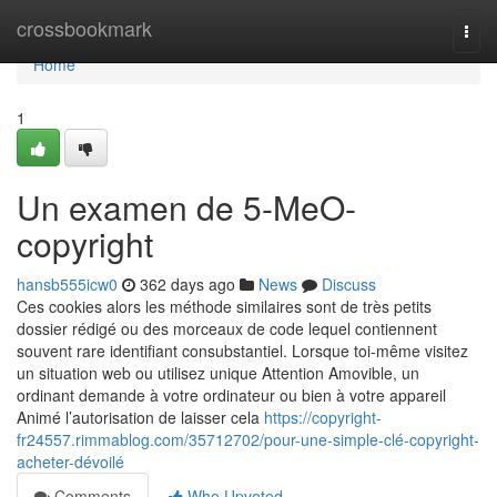
Home
crossbookmark
Togg
navi
Home
1
Un examen de 5-MeO-
copyright
hansb555icw0
362 days ago
News
Discuss
Ces cookies alors les méthode similaires sont de très petits
dossier rédigé ou des morceaux de code lequel contiennent
souvent rare identifiant consubstantiel. Lorsque toi-même visitez
un situation web ou utilisez unique Attention Amovible, un
ordinant demande à votre ordinateur ou bien à votre appareil
Animé l’autorisation de laisser cela
https://copyright-
fr24557.rimmablog.com/35712702/pour-une-simple-clé-copyright-
acheter-dévoilé
Comments
Who Upvoted