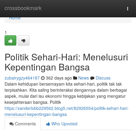
Home
crossbookmark
Togg
navi
Home
1
Politik Sehari-Hari: Menelusuri
Kepentingan Bangsa
zubairygzy464187
362 days ago
News
Discuss
Dalam kehidupan bersemayam kita sehari-hari, politik tak tak
terpisahkan. Kita saling berinteraksi dengannya dalam berbagai
aspek, mulai dari isu ekonomi hingga kebijakan yang mengatur
kesejahteraan bangsa. Politik
https://xanderlxbb229562.blog5.net/82926554/politik-sehari-hari-
menelusuri-kepentingan-bangsa
Comments
Who Upvoted