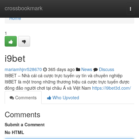
Home
crossbookmark
Togg
navi
Home
1
i9bet
mariamhjnr528670
365 days ago
News
Discuss
I9BET – Nhà cái cá cược trực tuyến uy tín và chuyên nghiệp
I9BET là một trong những thương hiệu cá cược trực tuyến được
đông đảo người chơi tại châu Á và Việt Nam
https://i9bet3d.com/
Comments
Who Upvoted
Comments
Submit a Comment
No HTML