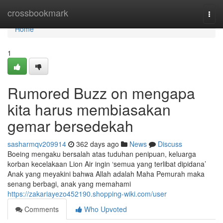
Home
crossbookmark
Togg
navi
Home
1
Rumored Buzz on mengapa
kita harus membiasakan
gemar bersedekah
sasharmqv209914
362 days ago
News
Discuss
Boeing mengaku bersalah atas tuduhan penipuan, keluarga
korban kecelakaan Lion Air ingin ‘semua yang terlibat dipidana’
Anak yang meyakini bahwa Allah adalah Maha Pemurah maka
senang berbagi, anak yang memahami
https://zakariayezo452190.shopping-wiki.com/user
Comments
Who Upvoted