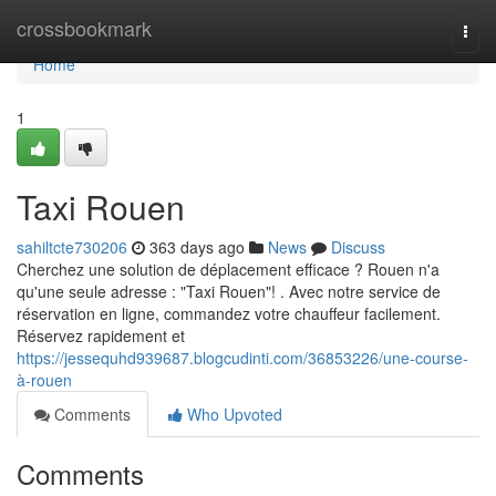
Home
crossbookmark
Togg
navi
Home
1
Taxi Rouen
sahiltcte730206
363 days ago
News
Discuss
Cherchez une solution de déplacement efficace ? Rouen n'a
qu'une seule adresse : "Taxi Rouen"! . Avec notre service de
réservation en ligne, commandez votre chauffeur facilement.
Réservez rapidement et
https://jessequhd939687.blogcudinti.com/36853226/une-course-
à-rouen
Comments
Who Upvoted
Comments