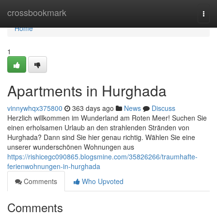
Home
crossbookmark
Togg
navi
Home
1
Apartments in Hurghada
vinnywhqx375800
363 days ago
News
Discuss
Herzlich willkommen im Wunderland am Roten Meer! Suchen Sie
einen erholsamen Urlaub an den strahlenden Stränden von
Hurghada? Dann sind Sie hier genau richtig. Wählen Sie eine
unserer wunderschönen Wohnungen aus
https://rishicegc090865.blogsmine.com/35826266/traumhafte-
ferienwohnungen-in-hurghada
Comments
Who Upvoted
Comments