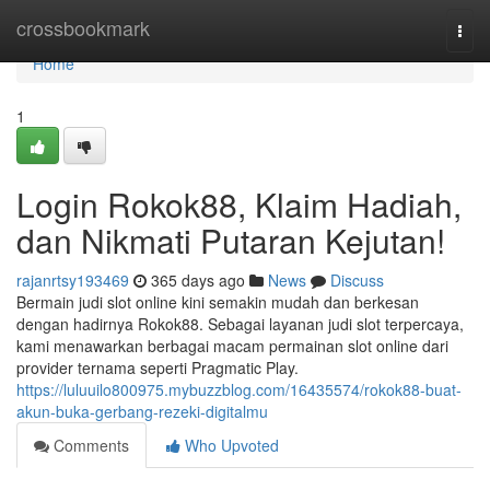
Home
crossbookmark
Togg
navi
Home
1
Login Rokok88, Klaim Hadiah,
dan Nikmati Putaran Kejutan!
rajanrtsy193469
365 days ago
News
Discuss
Bermain judi slot online kini semakin mudah dan berkesan
dengan hadirnya Rokok88. Sebagai layanan judi slot terpercaya,
kami menawarkan berbagai macam permainan slot online dari
provider ternama seperti Pragmatic Play.
https://luluuilo800975.mybuzzblog.com/16435574/rokok88-buat-
akun-buka-gerbang-rezeki-digitalmu
Comments
Who Upvoted