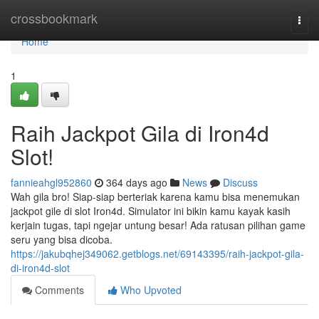
Home
crossbookmark
Togg
navi
Home
1
Raih Jackpot Gila di Iron4d
Slot!
fannieahgl952860
364 days ago
News
Discuss
Wah gila bro! Siap-siap berteriak karena kamu bisa menemukan
jackpot gile di slot Iron4d. Simulator ini bikin kamu kayak kasih
kerjain tugas, tapi ngejar untung besar! Ada ratusan pilihan game
seru yang bisa dicoba.
https://jakubqhej349062.getblogs.net/69143395/raih-jackpot-gila-
di-iron4d-slot
Comments
Who Upvoted