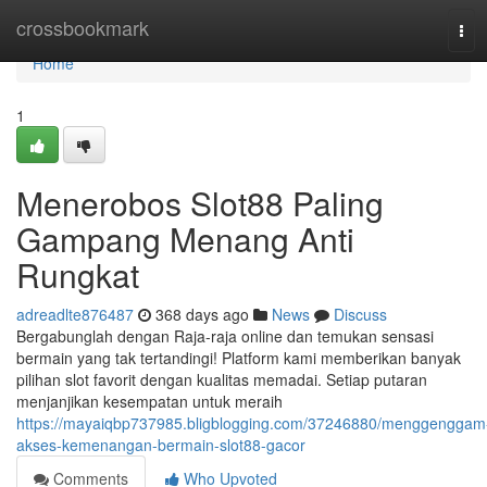
Home
crossbookmark
Tog
navi
Home
1
Menerobos Slot88 Paling
Gampang Menang Anti
Rungkat
adreadlte876487
368 days ago
News
Discuss
Bergabunglah dengan Raja-raja online dan temukan sensasi
bermain yang tak tertandingi! Platform kami memberikan banyak
pilihan slot favorit dengan kualitas memadai. Setiap putaran
menjanjikan kesempatan untuk meraih
https://mayaiqbp737985.bligblogging.com/37246880/menggenggam
akses-kemenangan-bermain-slot88-gacor
Comments
Who Upvoted