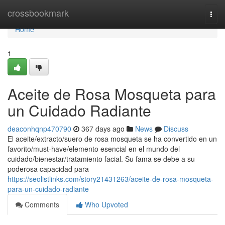
Home
crossbookmark
Togg
navi
Home
1
Aceite de Rosa Mosqueta para
un Cuidado Radiante
deaconhqnp470790
367 days ago
News
Discuss
El aceite/extracto/suero de rosa mosqueta se ha convertido en un
favorito/must-have/elemento esencial en el mundo del
cuidado/bienestar/tratamiento facial. Su fama se debe a su
poderosa capacidad para
https://seolistlinks.com/story21431263/aceite-de-rosa-mosqueta-
para-un-cuidado-radiante
Comments
Who Upvoted