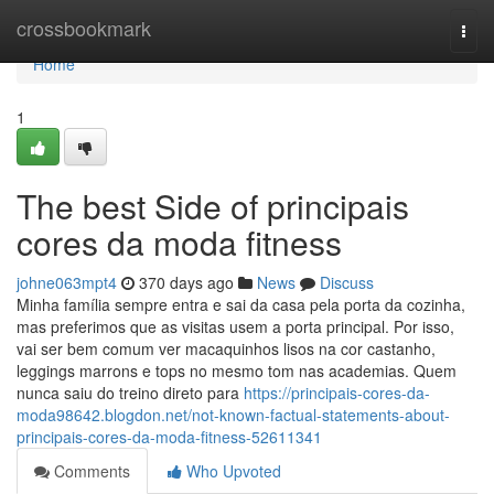
Home
crossbookmark
Togg
navi
Home
1
The best Side of principais
cores da moda fitness
johne063mpt4
370 days ago
News
Discuss
Minha família sempre entra e sai da casa pela porta da cozinha,
mas preferimos que as visitas usem a porta principal. Por isso,
vai ser bem comum ver macaquinhos lisos na cor castanho,
leggings marrons e tops no mesmo tom nas academias. Quem
nunca saiu do treino direto para
https://principais-cores-da-
moda98642.blogdon.net/not-known-factual-statements-about-
principais-cores-da-moda-fitness-52611341
Comments
Who Upvoted