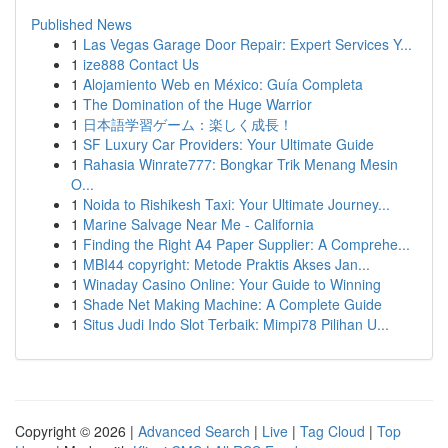
Published News
1
Las Vegas Garage Door Repair: Expert Services Y...
1
ize888 Contact Us
1
Alojamiento Web en México: Guía Completa
1
The Domination of the Huge Warrior
1
日本語学習ゲーム：楽しく成長！
1
SF Luxury Car Providers: Your Ultimate Guide
1
Rahasia Winrate777: Bongkar Trik Menang Mesin
O...
1
Noida to Rishikesh Taxi: Your Ultimate Journey...
1
Marine Salvage Near Me - California
1
Finding the Right A4 Paper Supplier: A Comprehe...
1
MBI44 copyright: Metode Praktis Akses Jan...
1
Winaday Casino Online: Your Guide to Winning
1
Shade Net Making Machine: A Complete Guide
1
Situs Judi Indo Slot Terbaik: Mimpi78 Pilihan U...
Copyright © 2026 |
Advanced Search
|
Live
|
Tag Cloud
|
Top