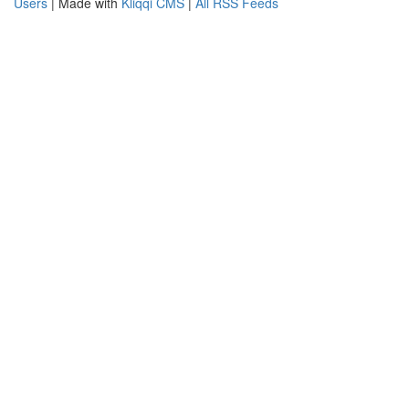
Users
| Made with
Kliqqi CMS
|
All RSS Feeds