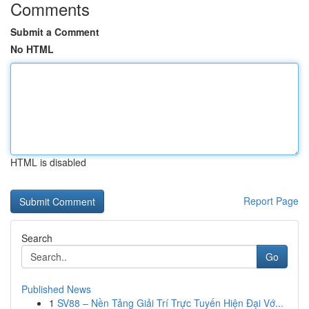
Comments
Submit a Comment
No HTML
HTML is disabled
Report Page
Search
Go
Published News
1
SV88 – Nền Tảng Giải Trí Trực Tuyến Hiện Đại Vớ...