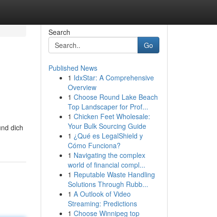
Search
Go
Published News
1
IdxStar: A Comprehensive
Overview
1
Choose Round Lake Beach
Top Landscaper for Prof...
1
Chicken Feet Wholesale:
Your Bulk Sourcing Guide
und dich
1
¿Qué es LegalShield y
Cómo Funciona?
1
Navigating the complex
world of financial compl...
1
Reputable Waste Handling
Solutions Through Rubb...
1
A Outlook of Video
Streaming: Predictions
1
Choose Winnipeg top