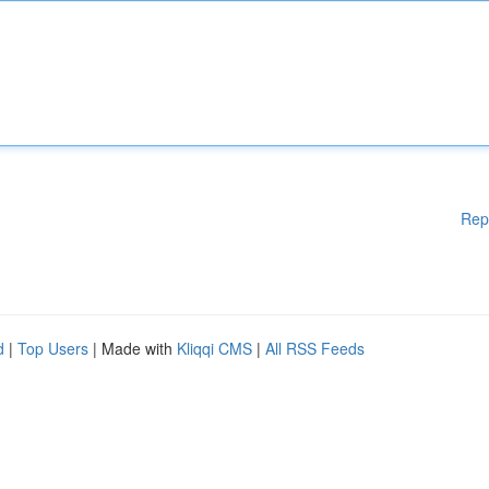
Rep
d
|
Top Users
| Made with
Kliqqi CMS
|
All RSS Feeds