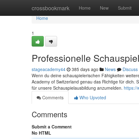
Home
crossbookmark
Home
New
Submit
Home
1
Professionelle Schauspie
stageacademy44
385 days ago
News
Discuss
Wenn du deine schauspielerischen Fähigkeiten weitere
Academy of Switzerland genau das Richtige für dich. 
für unsere Schauspielausbildung anzumelden.
https:/
Comments
Who Upvoted
Comments
Submit a Comment
No HTML