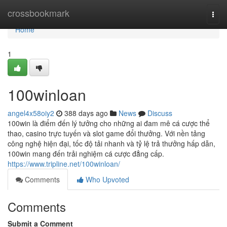
Home
crossbookmark
Togg
navi
Home
1
100winloan
angel4x58oiy2
388 days ago
News
Discuss
100win là điểm đến lý tưởng cho những ai đam mê cá cược thể
thao, casino trực tuyến và slot game đổi thưởng. Với nền tảng
công nghệ hiện đại, tốc độ tải nhanh và tỷ lệ trả thưởng hấp dẫn,
100win mang đến trải nghiệm cá cược đẳng cấp.
https://www.tripline.net/100winloan/
Comments
Who Upvoted
Comments
Submit a Comment