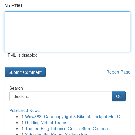
No HTML
HTML is disabled
Report Page
Search
Go
Published News
1
Wow388: Cara copyright & Nikmati Jackpot Slot O...
1
Guiding Virtual Teams
1
Trusted Plug Tobacco Online Store Canada
1
Selecting the Proper Surface Firm