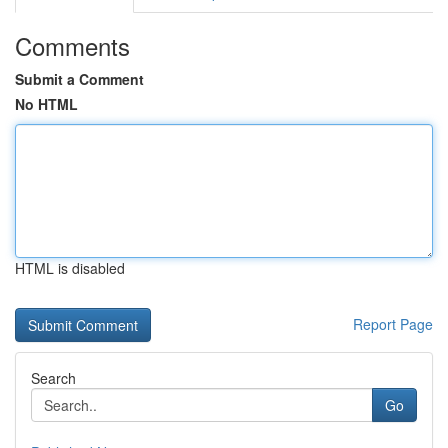
Comments
Submit a Comment
No HTML
HTML is disabled
Report Page
Search
Go