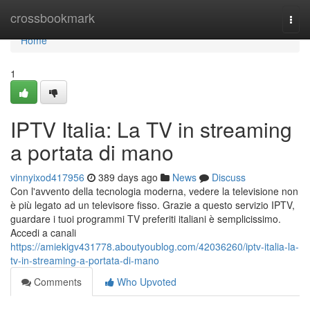
Home
crossbookmark
Togg
navi
Home
1
IPTV Italia: La TV in streaming
a portata di mano
vinnyixod417956
389 days ago
News
Discuss
Con l'avvento della tecnologia moderna, vedere la televisione non
è più legato ad un televisore fisso. Grazie a questo servizio IPTV,
guardare i tuoi programmi TV preferiti italiani è semplicissimo.
Accedi a canali
https://amiekigv431778.aboutyoublog.com/42036260/iptv-italia-la-
tv-in-streaming-a-portata-di-mano
Comments
Who Upvoted