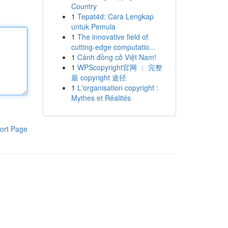
Country
1
Tepat4d: Cara Lengkap
untuk Pemula
1
The innovative field of
cutting-edge computatio...
1
Cánh đồng cỏ Việt Nam!
1
WPScopyright官网 ： 完整
最 copyright 途径
1
L'organisation copyright :
Mythes et Réalités
ort Page