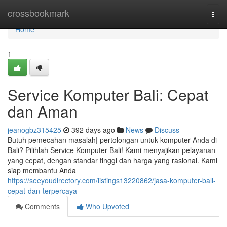
Home
crossbookmark
Togg
navi
Home
1
Service Komputer Bali: Cepat
dan Aman
jeanogbz315425
392 days ago
News
Discuss
Butuh pemecahan masalah| pertolongan untuk komputer Anda di
Bali? Pilihlah Service Komputer Bali! Kami menyajikan pelayanan
yang cepat, dengan standar tinggi dan harga yang rasional. Kami
siap membantu Anda
https://seeyoudirectory.com/listings13220862/jasa-komputer-bali-
cepat-dan-terpercaya
Comments
Who Upvoted