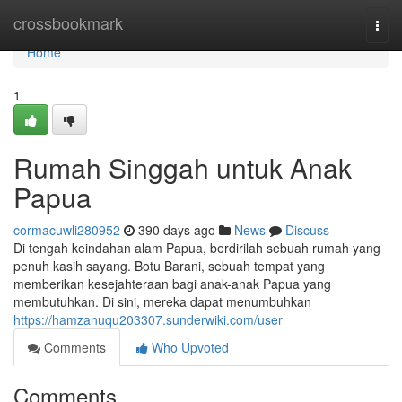
Home
crossbookmark
Togg
navi
Home
1
Rumah Singgah untuk Anak
Papua
cormacuwli280952
390 days ago
News
Discuss
Di tengah keindahan alam Papua, berdirilah sebuah rumah yang
penuh kasih sayang. Botu Barani, sebuah tempat yang
memberikan kesejahteraan bagi anak-anak Papua yang
membutuhkan. Di sini, mereka dapat menumbuhkan
https://hamzanuqu203307.sunderwiki.com/user
Comments
Who Upvoted
Comments