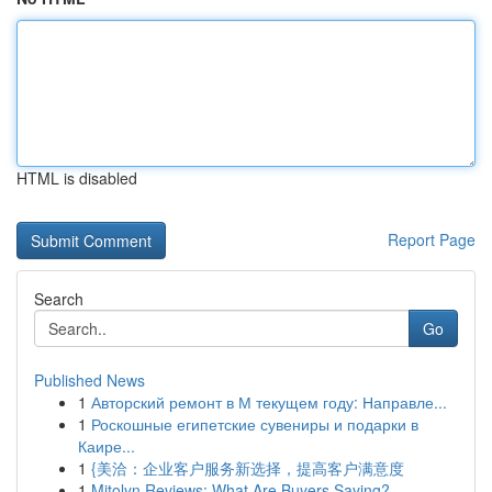
HTML is disabled
Report Page
Search
Go
Published News
1
Авторский ремонт в М текущем году: Направле...
1
Роскошные египетские сувениры и подарки в
Каире...
1
{美洽：企业客户服务新选择，提高客户满意度
1
Mitolyn Reviews: What Are Buyers Saying?