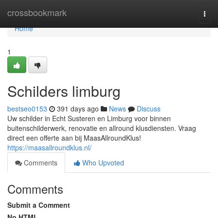
Home
crossbookmark
Togg
navi
Home
1
Schilders limburg
bestseo0153
391 days ago
News
Discuss
Uw schilder in Echt Susteren en Limburg voor binnen
buitenschilderwerk, renovatie en allround klusdiensten. Vraag
direct een offerte aan bij MaasAllroundKlus!
https://maasallroundklus.nl/
Comments
Who Upvoted
Comments
Submit a Comment
No HTML