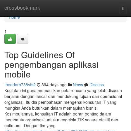
Home
crossbookmark
Togg
navi
Home
1
Top Guidelines Of
pengembangan aplikasi
mobile
theodorb738vts2
394 days ago
News
Discuss
Kegiatan ini guna memastikan peta rencana yang telah disusun
berjalan dengan lancar dan mendukung tujuan dan operasional
organisasi. Itu dia pembahasan mengenai konsultan IT yang
mungkin Anda butuhkan dalam memajukan bisnis.
Kesimpulannya, konsultan IT adalah peran penting dalam
membantu organisasi untuk mengelola TIK secara efektif dan
optimum. Dengan tim yang