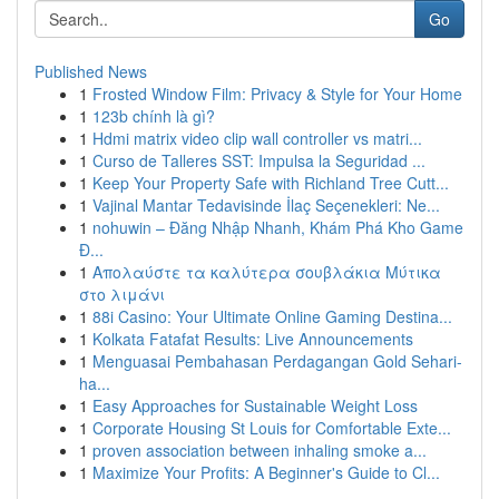
Go
Published News
1
Frosted Window Film: Privacy & Style for Your Home
1
123b chính là gì?
1
Hdmi matrix video clip wall controller vs matri...
1
Curso de Talleres SST: Impulsa la Seguridad ...
1
Keep Your Property Safe with Richland Tree Cutt...
1
Vajinal Mantar Tedavisinde İlaç Seçenekleri: Ne...
1
nohuwin – Đăng Nhập Nhanh, Khám Phá Kho Game
Đ...
1
Απολαύστε τα καλύτερα σουβλάκια Μύτικα
στο λιμάνι
1
88i Casino: Your Ultimate Online Gaming Destina...
1
Kolkata Fatafat Results: Live Announcements
1
Menguasai Pembahasan Perdagangan Gold Sehari-
ha...
1
Easy Approaches for Sustainable Weight Loss
1
Corporate Housing St Louis for Comfortable Exte...
1
proven association between inhaling smoke a...
1
Maximize Your Profits: A Beginner's Guide to Cl...