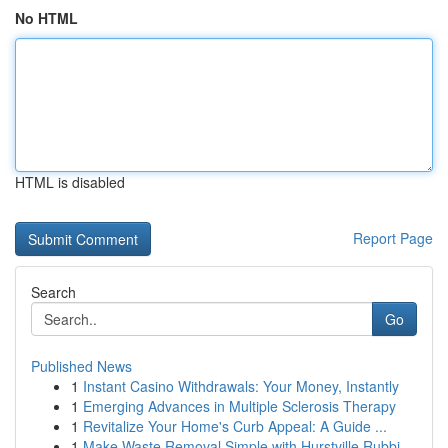
No HTML
HTML is disabled
Report Page
Search
Go
Published News
1
Instant Casino Withdrawals: Your Money, Instantly
1
Emerging Advances in Multiple Sclerosis Therapy
1
Revitalize Your Home's Curb Appeal: A Guide ...
1
Make Waste Removal Simple with Hurstville Rubbi...