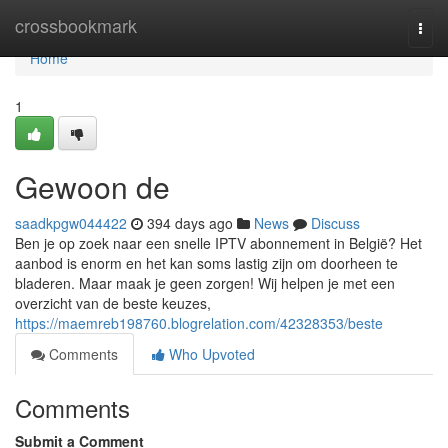
Home
crossbookmark
Togg
navi
Home
1
Gewoon de
saadkpgw044422
394 days ago
News
Discuss
Ben je op zoek naar een snelle IPTV abonnement in België? Het
aanbod is enorm en het kan soms lastig zijn om doorheen te
bladeren. Maar maak je geen zorgen! Wij helpen je met een
overzicht van de beste keuzes,
https://maemreb198760.blogrelation.com/42328353/beste
Comments
Who Upvoted
Comments
Submit a Comment