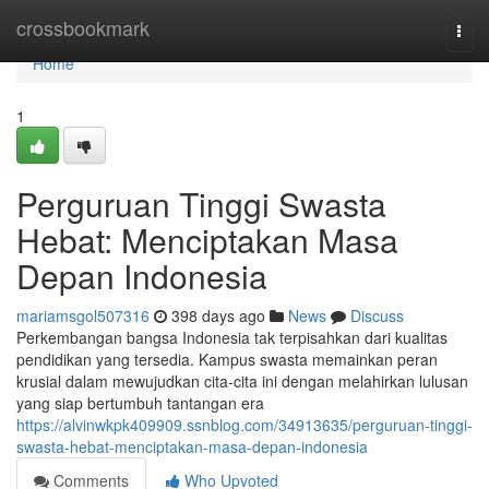
Home
crossbookmark
Togg
navi
Home
1
Perguruan Tinggi Swasta
Hebat: Menciptakan Masa
Depan Indonesia
mariamsgol507316
398 days ago
News
Discuss
Perkembangan bangsa Indonesia tak terpisahkan dari kualitas
pendidikan yang tersedia. Kampus swasta memainkan peran
krusial dalam mewujudkan cita-cita ini dengan melahirkan lulusan
yang siap bertumbuh tantangan era
https://alvinwkpk409909.ssnblog.com/34913635/perguruan-tinggi-
swasta-hebat-menciptakan-masa-depan-indonesia
Comments
Who Upvoted