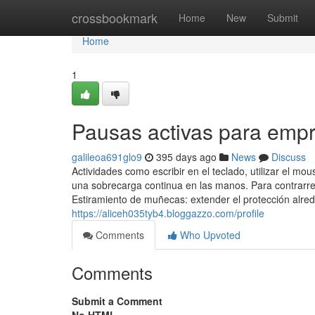
Home
crossbookmark
Home
New
Submit
Home
1
Pausas activas para empr
galileoa691glo9
395 days ago
News
Discuss
Actividades como escribir en el teclado, utilizar el m
una sobrecarga continua en las manos. Para contrarre
Estiramiento de muñecas: extender el protección alre
https://aliceh035tyb4.bloggazzo.com/profile
Comments
Who Upvoted
Comments
Submit a Comment