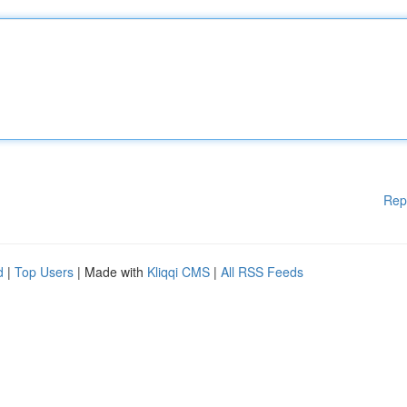
Rep
d
|
Top Users
| Made with
Kliqqi CMS
|
All RSS Feeds