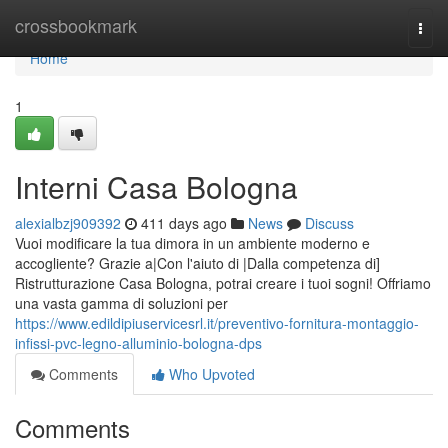
Home
crossbookmark
Togg
navi
Home
1
Interni Casa Bologna
alexialbzj909392
411 days ago
News
Discuss
Vuoi modificare la tua dimora in un ambiente moderno e
accogliente? Grazie a|Con l'aiuto di |Dalla competenza di]
Ristrutturazione Casa Bologna, potrai creare i tuoi sogni! Offriamo
una vasta gamma di soluzioni per
https://www.edildipiuservicesrl.it/preventivo-fornitura-montaggio-
infissi-pvc-legno-alluminio-bologna-dps
Comments
Who Upvoted
Comments