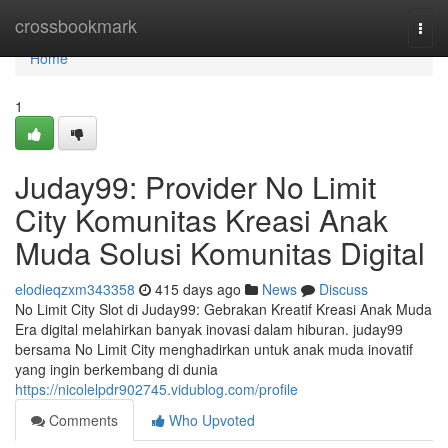
Home
crossbookmark
Togg
navi
Home
1
Juday99: Provider No Limit
City Komunitas Kreasi Anak
Muda Solusi Komunitas Digital
elodieqzxm343358
415 days ago
News
Discuss
No Limit City Slot di Juday99: Gebrakan Kreatif Kreasi Anak Muda
Era digital melahirkan banyak inovasi dalam hiburan. juday99
bersama No Limit City menghadirkan untuk anak muda inovatif
yang ingin berkembang di dunia
https://nicolelpdr902745.vidublog.com/profile
Comments
Who Upvoted