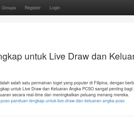
Groups
Register
Login
gkap untuk Live Draw dan Kelua
alah salah satu permainan togel yang populer di Filipina, dengan ber
ngkap untuk Live Draw dan Keluaran Angka PCSO sangat penting bagi
luaran secara real-time dan meningkatkan peluang menang mereka.
el-pcso-panduan-lengkap-untuk-live-draw-dan-keluaran-angka-pcso