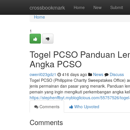
Home
crossbookmark
Home
New
Submit
Home
1
Togel PCSO Panduan Len
Angka PCSO
owenl023gdz1
416 days ago
News
Discuss
Togel PCSO (Philippine Charity Sweepstakes Office) ad
jenis permainan dan pasar yang menarik. Panduan le
pemain yang ingin mengikuti perkembangan angka ke
https://stephenffbyt.mybloglicious.com/55757526/tog
Comments
Who Upvoted
Comments