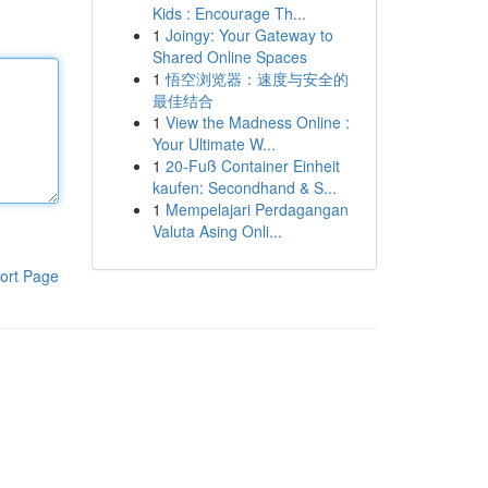
Kids : Encourage Th...
1
Joingy: Your Gateway to
Shared Online Spaces
1
悟空浏览器：速度与安全的
最佳结合
1
View the Madness Online :
Your Ultimate W...
1
20-Fuß Container Einheit
kaufen: Secondhand & S...
1
Mempelajari Perdagangan
Valuta Asing Onli...
ort Page