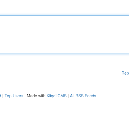
Rep
d
|
Top Users
| Made with
Kliqqi CMS
|
All RSS Feeds