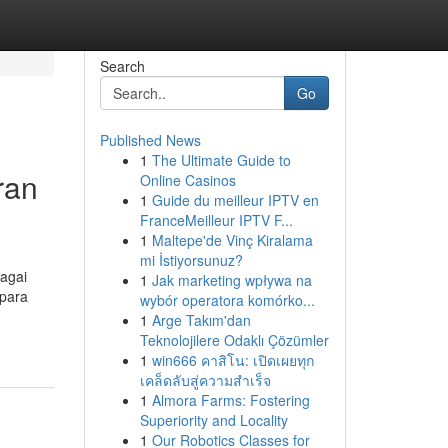
Search
Go
Published News
1
The Ultimate Guide to
ran
Online Casinos
1
Guide du meilleur IPTV en
FranceMeilleur IPTV F...
1
Maltepe'de Vinç Kiralama
mi İstiyorsunuz?
bagai
1
Jak marketing wpływa na
 para
wybór operatora komórko...
1
Arge Takım'dan
Teknolojilere Odaklı Çözümler
1
win666 คาสิโน: เปิดเผยทุก
เคล็ดลับสู่ความสำเร็จ
1
Almora Farms: Fostering
Superiority and Locality
1
Our Robotics Classes for