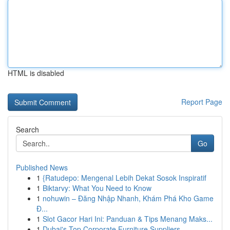
HTML is disabled
Report Page
Search
Go
Published News
1
{Ratudepo: Mengenal Lebih Dekat Sosok Inspiratif
1
Biktarvy: What You Need to Know
1
nohuwin – Đăng Nhập Nhanh, Khám Phá Kho Game
Đ...
1
Slot Gacor Hari Ini: Panduan & Tips Menang Maks...
1
Dubai's Top Corporate Furniture Suppliers ...