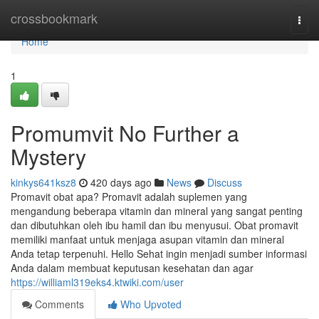
Home
crossbookmark
Togg
navi
Home
1
Promumvit No Further a
Mystery
kinkys641ksz8
420 days ago
News
Discuss
Promavit obat apa? Promavit adalah suplemen yang
mengandung beberapa vitamin dan mineral yang sangat penting
dan dibutuhkan oleh ibu hamil dan ibu menyusui. Obat promavit
memiliki manfaat untuk menjaga asupan vitamin dan mineral
Anda tetap terpenuhi. Hello Sehat ingin menjadi sumber informasi
Anda dalam membuat keputusan kesehatan dan agar
https://williaml319eks4.ktwiki.com/user
Comments
Who Upvoted