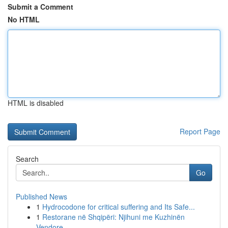
Submit a Comment
No HTML
HTML is disabled
Report Page
Search
Go
Published News
1
Hydrocodone for critical suffering and Its Safe...
1
Restorane në Shqipëri: Njihuni me Kuzhinën
Vendore