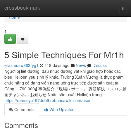
Home
crossbookmark
Togg
navi
Home
1
5 Simple Techniques For Mr1h
erasmusw863ryg1
418 days ago
News
Discuss
Người bị liệt dương, đau nhức dương vật khi giao hợp hoặc các
biểu Helloện yếu sinh lý khác. Trường Xuân Vương là thực phẩm
chức năng có dạng viên nang uống trực tiếp được sản xuất tại
Công… 790.000₫ 事例紹介『現場レポート』 課題解決 エスロン動
画チャンネル お知らせ Nhân sâm xuất Helloện trong
https://ramseyc197dob9.robhasawiki.com/user
Comments
Who Upvoted
Comments