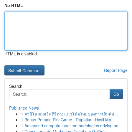
No HTML
HTML is disabled
Report Page
Search
Go
Published News
1
คาสิโนสกุลเงินดิจิทัล: แนวโน้มใหม่ของการเดิมพัน...
1
Bonus Pemain Pkv Game : Dapatkan Hasil Ma...
1
Advanced computational methodologies driving ad...
1
Consultoria de Marketing Digital em Goiânia: ...