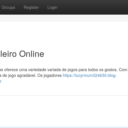
Groups
Register
Login
leiro Online
 que oferece uma variedade variada de jogos para todos os gostos. Com
a de jogo agradável. Os jogadores
https://lucyrmum324630.blog-
e