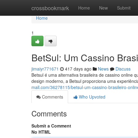
Home
crossbookmark
Home
New
Submit
Home
1
BetSul: Um Cassino Brasi
jimaiyr771671
417 days ago
News
Discuss
Betsul é uma alternativa brasileira de cassino online
design moderno, a Betsul proporciona uma experiênci
mall.com/36278115/betsul-um-cassino-brasileiro-onlin
Comments
Who Upvoted
Comments
Submit a Comment
No HTML