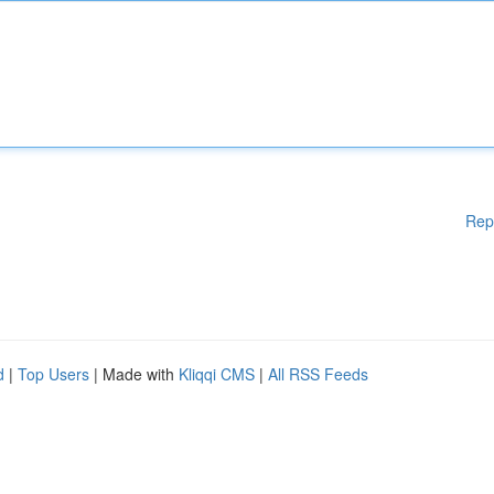
Rep
d
|
Top Users
| Made with
Kliqqi CMS
|
All RSS Feeds