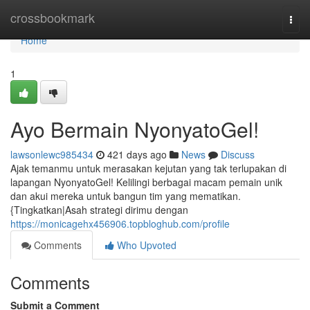
Home
crossbookmark
Togg
navi
Home
1
Ayo Bermain NyonyatoGel!
lawsonlewc985434
421 days ago
News
Discuss
Ajak temanmu untuk merasakan kejutan yang tak terlupakan di
lapangan NyonyatoGel! Kelilingi berbagai macam pemain unik
dan akui mereka untuk bangun tim yang mematikan.
{Tingkatkan|Asah strategi dirimu dengan
https://monicagehx456906.topbloghub.com/profile
Comments
Who Upvoted
Comments
Submit a Comment