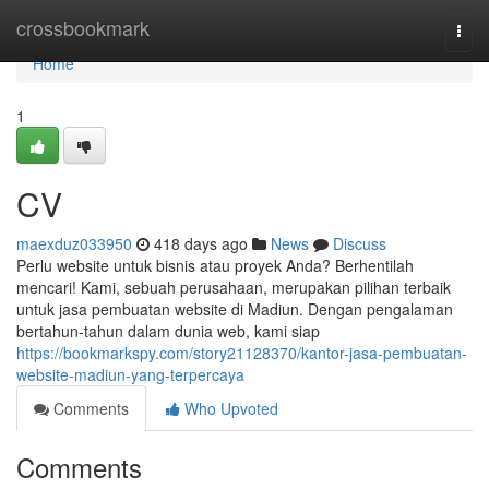
Home
crossbookmark
Togg
navi
Home
1
CV
maexduz033950
418 days ago
News
Discuss
Perlu website untuk bisnis atau proyek Anda? Berhentilah
mencari! Kami, sebuah perusahaan, merupakan pilihan terbaik
untuk jasa pembuatan website di Madiun. Dengan pengalaman
bertahun-tahun dalam dunia web, kami siap
https://bookmarkspy.com/story21128370/kantor-jasa-pembuatan-
website-madiun-yang-terpercaya
Comments
Who Upvoted
Comments