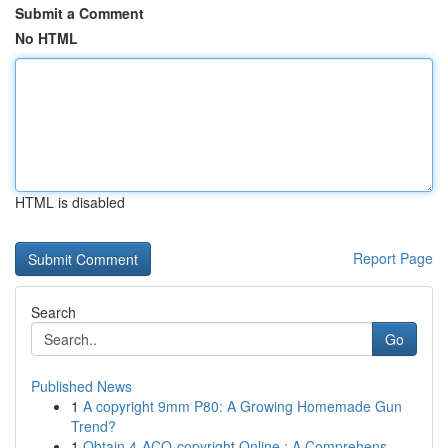
Submit a Comment
No HTML
HTML is disabled
Report Page
Search
Go
Published News
1
A copyright 9mm P80: A Growing Homemade Gun
Trend?
1
Obtain 4-ACO-copyright Online : A Comprehens...