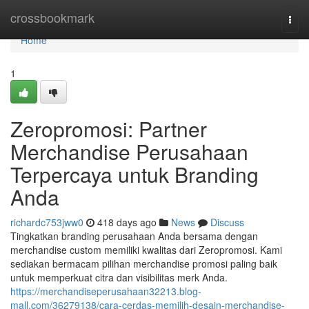
Home
crossbookmark
Togg
navi
Home
1
Zeropromosi: Partner
Merchandise Perusahaan
Terpercaya untuk Branding
Anda
richardc753jww0
418 days ago
News
Discuss
Tingkatkan branding perusahaan Anda bersama dengan
merchandise custom memiliki kwalitas dari Zeropromosi. Kami
sediakan bermacam pilihan merchandise promosi paling baik
untuk memperkuat citra dan visibilitas merk Anda.
https://merchandiseperusahaan32213.blog-
mall.com/36279138/cara-cerdas-memilih-desain-merchandise-