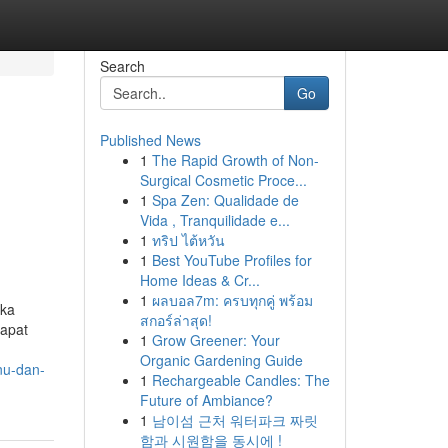
Search
Go
Published News
1
The Rapid Growth of Non-
Surgical Cosmetic Proce...
1
Spa Zen: Qualidade de
Vida , Tranquilidade e...
1
ทริป ไต้หวัน
1
Best YouTube Profiles for
Home Ideas & Cr...
1
ผลบอล7m: ครบทุกคู่ พร้อม
gka
สกอร์ล่าสุด!
dapat
1
Grow Greener: Your
Organic Gardening Guide
nu-dan-
1
Rechargeable Candles: The
Future of Ambiance?
1
남이섬 근처 워터파크 짜릿
함과 시원함을 동시에 !