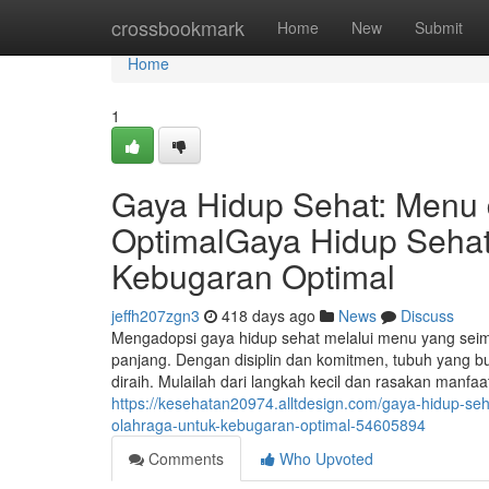
Home
crossbookmark
Home
New
Submit
Home
1
Gaya Hidup Sehat: Menu 
OptimalGaya Hidup Sehat
Kebugaran Optimal
jeffh207zgn3
418 days ago
News
Discuss
Mengadopsi gaya hidup sehat melalui menu yang seimb
panjang. Dengan disiplin dan komitmen, tubuh yang 
diraih. Mulailah dari langkah kecil dan rasakan manfaa
https://kesehatan20974.alltdesign.com/gaya-hidup-s
olahraga-untuk-kebugaran-optimal-54605894
Comments
Who Upvoted