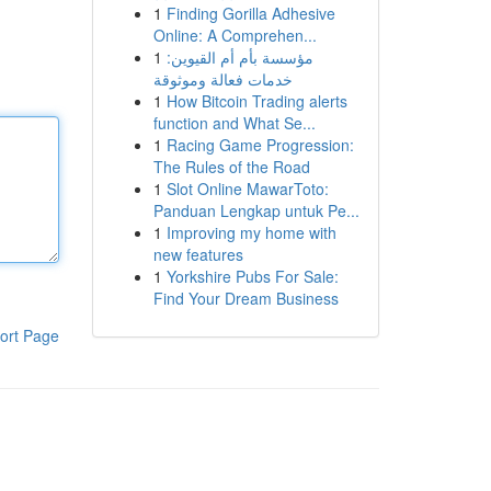
1
Finding Gorilla Adhesive
Online: A Comprehen...
1
مؤسسة بأم أم القيوين:
خدمات فعالة وموثوقة
1
How Bitcoin Trading alerts
function and What Se...
1
Racing Game Progression:
The Rules of the Road
1
Slot Online MawarToto:
Panduan Lengkap untuk Pe...
1
Improving my home with
new features
1
Yorkshire Pubs For Sale:
Find Your Dream Business
ort Page