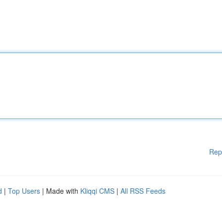
Rep
d
|
Top Users
| Made with
Kliqqi CMS
|
All RSS Feeds